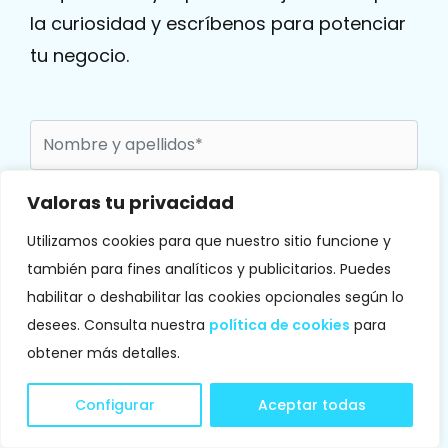
Valoras tu privacidad
Utilizamos cookies para que nuestro sitio funcione y
Confirmo que he leído y acepto la
política de
privacidad
también para fines analíticos y publicitarios. Puedes
ACTIVE BUSINESS & TECHNOLOGY, S.L. podrá optar
habilitar o deshabilitar las cookies opcionales según lo
por un sistema de Lista de doble Opt-In que
desees. Consulta nuestra
política de cookies
para
supondrá una doble validación.
obtener más detalles.
Configurar
Aceptar todas