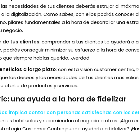
 las necesidades de tus clientes deberás estrujar al máxim
a la digitalización. Como sabes, con ellos podrás conocer d
 no, pilares fundamentales a la hora de desarrollar una est
u negocio.
r de tus clientes
: comprender a tus clientes te ayudará a
r, podrás conseguir minimizar su esfuerzo a la hora de conver
 lo que siempre habías querido, ¿verdad
neficios a largo plazo
: con esta visión customer centric, 
 que los deseos y las necesidades de tus clientes más valio
 oferta de productos y servicios.
c: una ayuda a la hora de fidelizar
ados implica contar con personas satisfechas con los se
ientes habituales y recomiendan el negocio a otros. ¡Algo r
strategia Customer Centric puede ayudarte a fidelizar? ¡Has