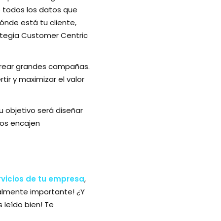
o todos los datos que
ónde está tu cliente,
rategia Customer Centric
 crear grandes campañas.
tir y maximizar el valor
tu objetivo será diseñar
sos encajen
rvicios de tu empresa
,
ealmente importante! ¿Y
 leído bien! Te