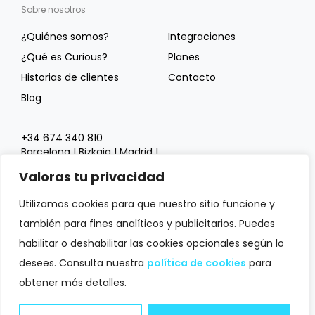
Sobre nosotros
¿Quiénes somos?
Integraciones
¿Qué es Curious?
Planes
Historias de clientes
Contacto
Blog
+34 674 340 810
Barcelona | Bizkaia | Madrid |
Salamanca | Sevilla | Valencia
Valoras tu privacidad
info@grupoactive.es
Utilizamos cookies para que nuestro sitio funcione y
también para fines analíticos y publicitarios. Puedes
habilitar o deshabilitar las cookies opcionales según lo
desees. Consulta nuestra
política de cookies
para
obtener más detalles.
2026 © Curious |
Aviso legal y Política de privacidad
|